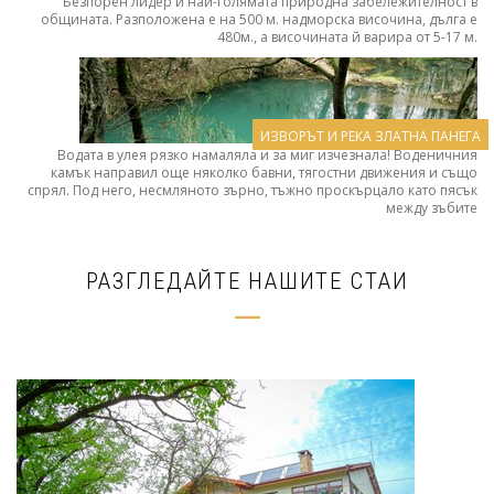
Безпорен лидер и най-голямата природна забележителност в
общината. Разположена е на 500 м. надморска височина, дълга е
480м., а височината й варира от 5-17 м.
ИЗВОРЪТ И РЕКА ЗЛАТНА ПАНЕГА
Водата в улея рязко намаляла и за миг изчезнала! Воденичния
камък направил още няколко бавни, тягостни движения и също
спрял. Под него, несмляното зърно, тъжно проскърцало като пясък
между зъбите
РАЗГЛЕДАЙТЕ НАШИТЕ СТАИ