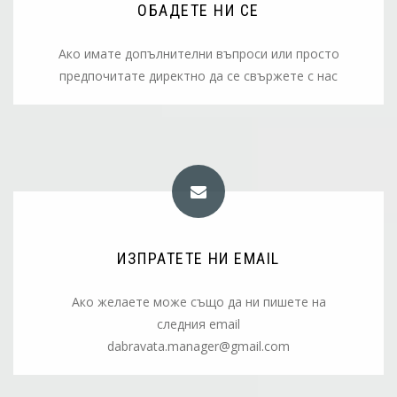
ТЕЛЕФОНИ:
ОБАДЕТЕ НИ СЕ
Потърсете ни на следния телефон:
Ако имате допълнителни въпроси или просто
предпочитате директно да се свържете с нас
+359 876 060 501
ИЗПРАТЕТЕ НИ EMAIL
E-MAIL АДРЕС:
Ако желаете може също да ни пишете на
Ако желаете може също да ни пишете на
следния email
следния email
dabravata.manager@gmail.com
dabravata.manager@gmail.com