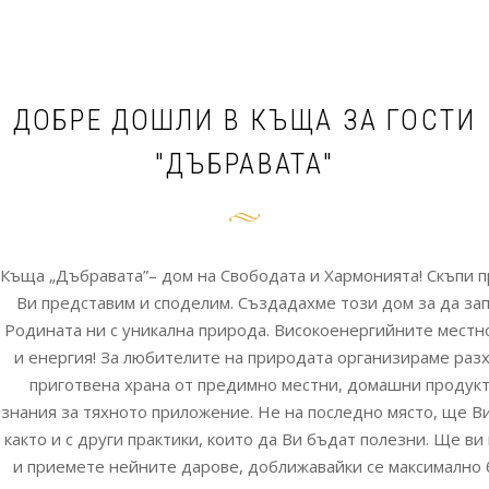
ДОБРЕ ДОШЛИ В КЪЩА ЗА ГОСТИ
"ДЪБРАВАТА"
Къща „Дъбравата”– дом на Свободата и Хармонията! Скъпи п
Ви представим и споделим. Създадахме този дом за да за
Родината ни с уникална природа. Високоенергийните местн
и енергия! За любителите на природата организираме разхо
приготвена храна от предимно местни, домашни продукт
знания за тяхното приложение. Не на последно място, ще В
както и с други практики, които да Ви бъдат полезни. Ще в
и приемете нейните дарове, доближавайки се максимално 