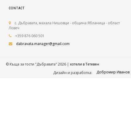
CONTACT
с. Дъбравата, махала Нишовци - община Ябланица - област
Ловеч
+359 876 060 501
dabravata.manager@gmail.com
© Къща за гости "Дъбравата" 2026 |
хотели в Тетевен
Добромир Иванов
Дизайн и разработка: