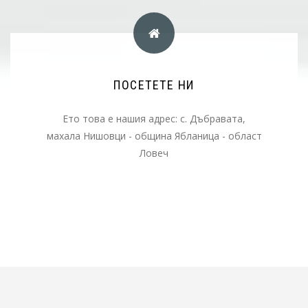
НАШИЯ АДРЕС
ПОСЕТЕТЕ НИ
Ето това е нашия адрес: с. Дъбравата,
Ето това е нашия адрес: с. Дъбравата,
махала Нишовци - община Ябланица - област
махала Нишовци - община Ябланица - област
Ловеч
Ловеч