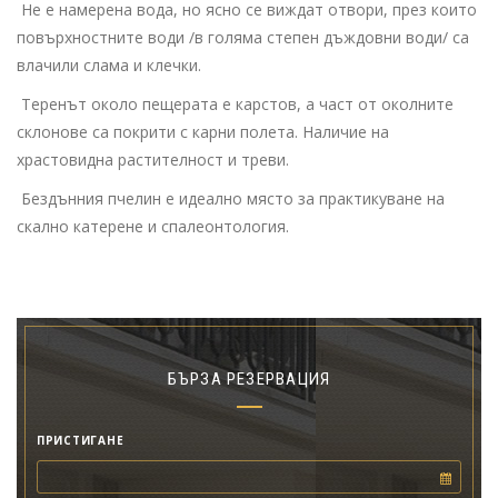
Не е намерена вода, но ясно се виждат отвори, през които
повърхностните води /в голяма степен дъждовни води/ са
влачили слама и клечки.
Теренът около пещерата е карстов, а част от околните
склонове са покрити с карни полета. Наличие на
храстовидна растителност и треви.
Бездънния пчелин е идеално място за практикуване на
скално катерене и спалеонтология.
БЪРЗА РЕЗЕРВАЦИЯ
ПРИСТИГАНЕ