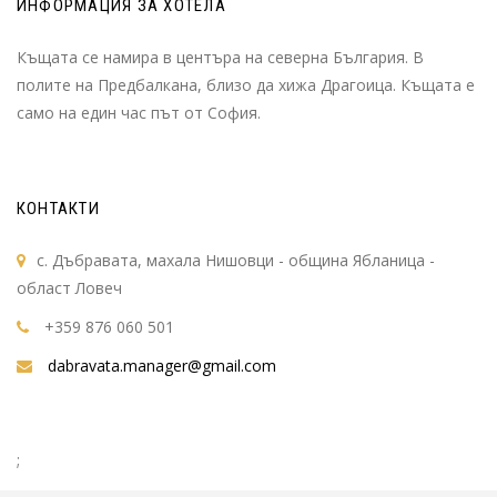
ИНФОРМАЦИЯ ЗА ХОТЕЛА
Къщата се намира в центъра на северна България. В
полите на Предбалкана, близо да хижа Драгоица. Къщата е
само на един час път от София.
КОНТАКТИ
с. Дъбравата, махала Нишовци - община Ябланица -
област Ловеч
+359 876 060 501
dabravata.manager@gmail.com
;