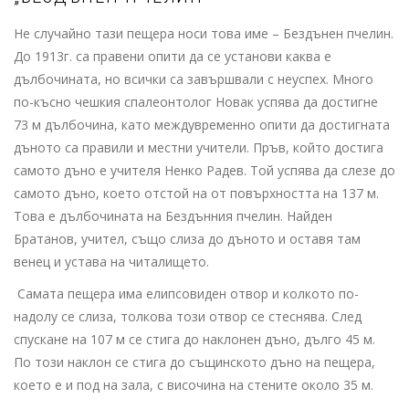
Не случайно тази пещера носи това име – Бездънен пчелин.
До 1913г. са правени опити да се установи каква е
дълбочината, но всички са завършвали с неуспех. Много
по-късно чешкия спалеонтолог Новак успява да достигне
73 м дълбочина, като междувременно опити да достигната
дъното са правили и местни учители. Пръв, който достига
самото дъно е учителя Ненко Радев. Той успява да слезе до
самото дъно, което отстой на от повърхността на 137 м.
Това е дълбочината на Бездънния пчелин. Найден
Братанов, учител, също слиза до дъното и оставя там
венец и устава на читалището.
Самата пещера има елипсовиден отвор и колкото по-
надолу се слиза, толкова този отвор се стеснява. След
спускане на 107 м се стига до наклонен дъно, дълго 45 м.
По този наклон се стига до същинското дъно на пещера,
което е и под на зала, с височина на стените около 35 м.