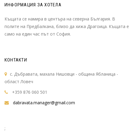
ИНФОРМАЦИЯ ЗА ХОТЕЛА
Къщата се намира в центъра на северна България. В
полите на Предбалкана, близо да хижа Драгоица. Къщата е
само на един час път от София.
КОНТАКТИ
с. Дъбравата, махала Нишовци - община Ябланица -
област Ловеч
+359 876 060 501
dabravata.manager@gmail.com
;